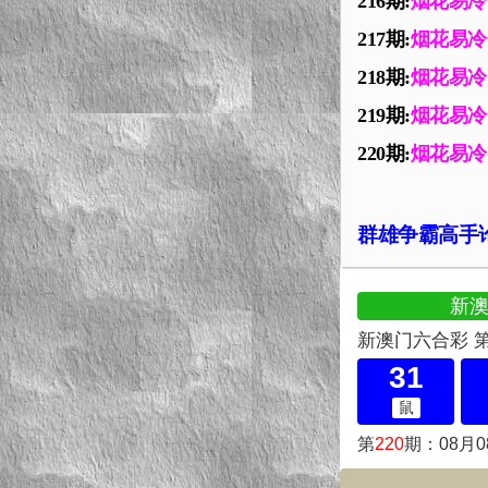
216期:
烟花易冷
217期:
烟花易冷
218期:
烟花易冷
219期:
烟花易冷
220期:
烟花易冷
群雄争霸高手