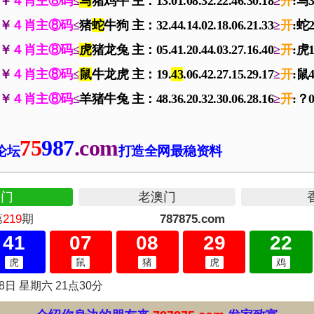
￥
４肖主⑧码
≤
马
猪鸡牛 主：13.01.08.32.22.46.30.18
≥
开
:马3
￥
４肖主⑧码
≤
猪
蛇
牛狗 主：32.44.14.02.18.06.21.33
≥
开
:蛇2
￥
４肖主⑧码
≤
虎
猪龙兔 主：05.41.20.44.03.27.16.40
≥
开
:虎1
￥
４肖主⑧码
≤
鼠
牛龙虎 主：19.
43
.06.42.27.15.29.17
≥
开
:鼠4
￥
４肖主⑧码
≤
羊猪牛兔 主：48.36.20.32.30.06.28.16
≥
开
:？0
75
987
.com
论坛
打造全网最稳资料