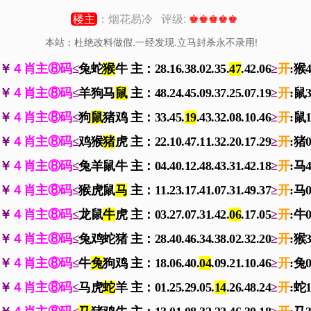
楼主
：烟花易冷 评级:
♚♚♚♚♚
本站：杜绝改料做假.一经发现.立马封杀永不录用!
￥
４肖主⑧码
≤
兔蛇
猴
牛 主：28.16.38.02.35.
47
.42.06
≥
开
:猴4
￥
４肖主⑧码
≤
羊狗马
鼠
主：48.24.45.09.37.25.07.19
≥
开
:鼠3
￥
４肖主⑧码
≤
狗
鼠
猪鸡 主：33.45.
19
.43.32.08.10.46
≥
开
:鼠1
￥
４肖主⑧码
≤
鸡猴
猪
虎 主：22.10.47.11.32.20.17.29
≥
开
:猪0
￥
４肖主⑧码
≤
兔羊鼠牛 主：04.40.12.48.43.31.42.18
≥
开
:马4
￥
４肖主⑧码
≤
猴虎鼠
马
主：11.23.17.41.07.31.49.37
≥
开
:马0
￥
４肖主⑧码
≤
龙鼠
牛
虎 主：03.27.07.31.42.
06
.17.05
≥
开
:牛0
￥
４肖主⑧码
≤
兔鸡蛇猪 主：28.40.46.34.38.02.32.20
≥
开
:猴3
￥
４肖主⑧码
≤
牛
兔
狗鸡 主：18.06.40.
04
.09.21.10.46
≥
开
:兔0
￥
４肖主⑧码
≤
马虎
蛇
羊 主：01.25.29.05.
14
.26.48.24
≥
开
:蛇1