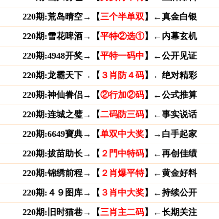
220期:荒岛晴空→【
三个半单双
】←真金白银
220期:雪花啤酒→【
平特②选①
】←内幕玄机
220期:4948开奖→【
平特一码中
】←公开见证
220期:龙霸天下→【
３肖防４码
】←绝对精彩
220期:神仙眷侣→【
②行加②码
】←公式推算
220期:连城之璧→【
二码防三码
】←事实说话
220期:6649寶典→【
单双中大奖
】→白手起家
220期:拔苗助长→【
２門中特码
】←再创佳绩
220期:锦绣前程→【
２肖爆平特
】←黄金好料
220期:４９图库→【
３肖中大奖
】←持续公开
220期:旧时猫巷→【
三肖主二码
】←长期关注