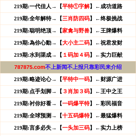
219期:一代佳人→【
平特①字解
】←成功道路
219期:全年解特→【
三肖防四码
】←终极挑战
219期:聪明绝顶→【
家禽与野兽
】←王牌爆料
219期:為伱心動→【
大小主二码
】←祝君发财
219期:水到渠成→【
１码加４码
】←实力巨献
787875.com
不上新闻不上报只靠彩民来介绍
219期:略迹论心→【
平特中一码
】←财源广进
219期:点手划脚→【
３肖加３码
】←王中之王
219期:衬你好看→【
一码爆平特
】←彩民福音
219期:全球预测→【
十五码爆特
】←最猛爆料
219期:言多必失→【
一头加三码
】←实力上榜