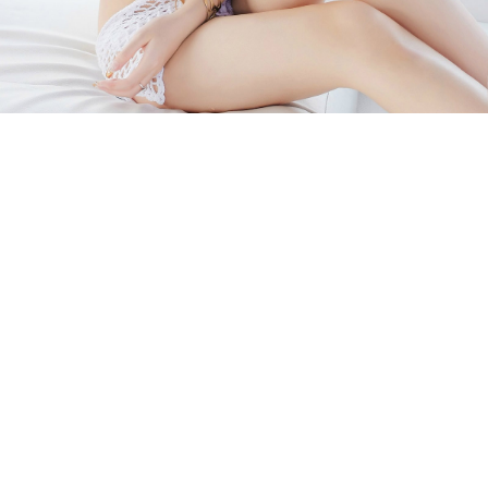
说明
（广告联系）
本论坛所提供的内容、资料、图片和资讯，只应用在合法
的资料探讨，暂不适用于其它，外围博彩和使用。特此声
明！
论坛免责声明：以上所有广告内容均为赞助商提供，本站
不对其经营行为负责。浏览或使用者须自行承担有关责
任，本网站恕不负责。
【群雄争霸高手论坛】域名：787875.com 六合在线，收
集各类资料，免费内幕资料，走势分析，尽在群雄争霸高
手论坛。