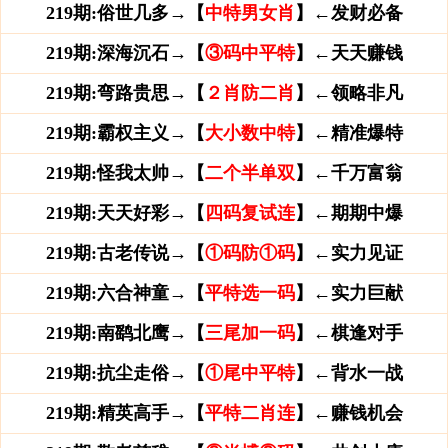
219期:俗世几多→【
中特男女肖
】←发财必备
219期:深海沉石→【
③码中平特
】←天天赚钱
219期:弯路贵思→【
２肖防二肖
】←领略非凡
219期:霸权主义→【
大小数中特
】←精准爆特
219期:怪我太帅→【
二个半单双
】←千万富翁
219期:天天好彩→【
四码复试连
】←期期中爆
219期:古老传说→【
①码防①码
】←实力见证
219期:六合神童→【
平特选一码
】←实力巨献
219期:南鹞北鹰→【
三尾加一码
】←棋逢对手
219期:抗尘走俗→【
①尾中平特
】←背水一战
219期:精英高手→【
平特二肖连
】←赚钱机会