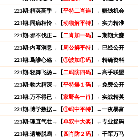
221期:精英高手→【
平特二肖连
】←赚钱机会
221期:同病相怜→【
动物解平特
】←实力精准
221期:邪不伐正→【
二肖加一码
】←期期大赚
221期:内幕消息→【
周公解平特
】←已经公开
221期:爲誰心殇→【
①波加①码
】←精确资料
221期:轻舞飞扬→【
二码防四码
】←高手联盟
221期:勃大精深→【
平特爆１码
】←免费公开
221期:万不得已→【
家野各一肖
】←实战精英
221期:博学数据→【
①码中平特
】←一夜暴富
221期:理直气壮→【
单双中大奖
】←专业捉码
221期:遗簪脱舄→【
四肖防２码
】←千军万马