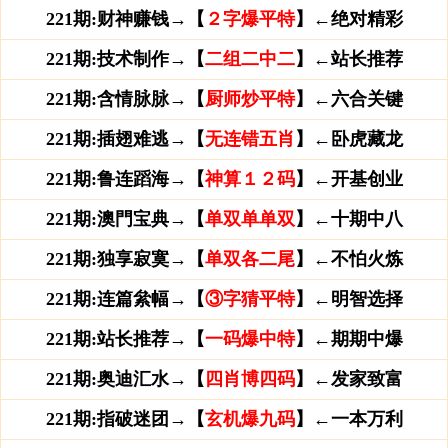
221期:财神赚钱→【
２字爆平特
】←绝对精彩
221期:技术制作→【
二组二中二
】←站长推荐
221期:含情脉脉→【
厨师炒平特
】←六合关键
221期:插翅难逃→【
无连错五肖
】←卧虎藏龙
221期:鲁连蹈海→【
神算１２码
】←开基创业
221期:澳門宝典→【
单双单单双
】←十期中八
221期:独享寂寞→【
单双各二尾
】←不怕火炼
221期:连篇絫幅→【
③字猜平特
】←明智选择
221期:站长推荐→【
一码爆中特
】←期期中爆
221期:奥迪汇水→【
四肖博四码
】←发家致富
221期:指破迷团→【
玄机爆九码
】←一本万利