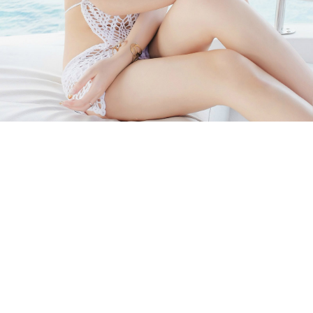
说明
（广告联系）
本论坛所提供的内容、资料、图片和资讯，只应用在合法
的资料探讨，暂不适用于其它，外围博彩和使用。特此声
明！
论坛免责声明：以上所有广告内容均为赞助商提供，本站
不对其经营行为负责。浏览或使用者须自行承担有关责
任，本网站恕不负责。