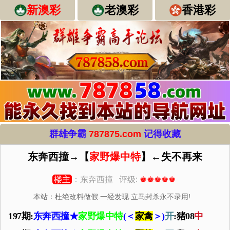
新澳彩
老澳彩
香港彩
群雄争霸
787875.com
记得收藏
东奔西撞→【
家野爆中特
】←失不再来
楼主
：东奔西撞 评级:
♚♚♚♚♚
本站：杜绝改料做假.一经发现.立马封杀永不录用!
197期:
东奔西撞
★
家野爆中特
(＜
家禽
＞)
开
:猪08
中