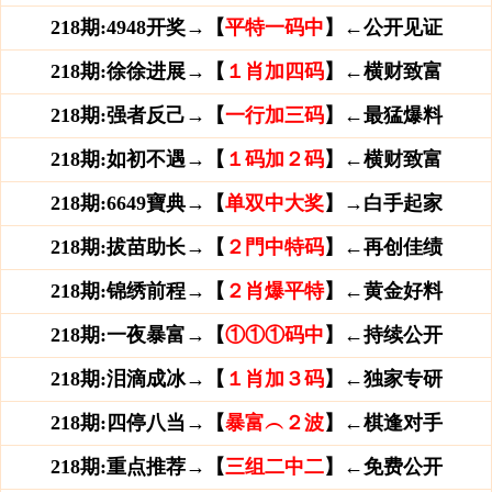
218期:4948开奖→【
平特一码中
】←公开见证
218期:徐徐进展→【
１肖加四码
】←横财致富
218期:强者反己→【
一行加三码
】←最猛爆料
218期:如初不遇→【
１码加２码
】←横财致富
218期:6649寶典→【
单双中大奖
】→白手起家
218期:拔苗助长→【
２門中特码
】←再创佳绩
218期:锦绣前程→【
２肖爆平特
】←黄金好料
218期:一夜暴富→【
①①①码中
】←持续公开
218期:泪滴成冰→【
１肖加３码
】←独家专研
218期:四停八当→【
暴富︵２波
】←棋逢对手
218期:重点推荐→【
三组二中二
】←免费公开