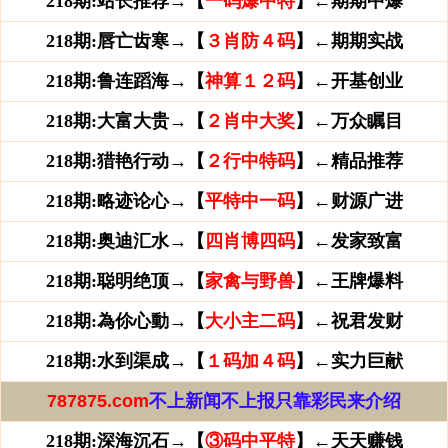
218期:站长推荐→【
一码爆中特
】←期期中爆
218期:唇亡齿寒→【
３肖防４码
】←期期实战
218期:鲁连蹈海→【
神算１２码
】←开基创业
218期:大富大贵→【
２肖中大奖
】←万众瞩目
218期:猎艳行动→【
２行中特码
】←精品推荐
218期:略迹论心→【
平特中一码
】←财源广进
218期:奥迪汇水→【
四肖博四码
】←发家致富
218期:聪明绝顶→【
家禽与野兽
】←王牌爆料
218期:為伱心動→【
大小主二码
】←祝君发财
218期:水到渠成→【
１码加４码
】←实力巨献
787875.com
不上新闻不上报只靠彩民来介绍
218期:深海沉石→【
③码中平特
】←天天赚钱