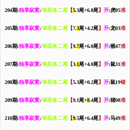
204期:
独享寂寞
√
单双各二尾
【
5
.3尾+6.8尾
】
开
:虎05
准
205期:
独享寂寞
√
单双各二尾
【
7.
3
尾+4.2尾
】
开
:龙03
准
206期:
独享寂寞
√
单双各二尾
【
9.
7
尾+6.0尾
】
开
:猴47
准
207期:
独享寂寞
√
单双各二尾
【
3.
1
尾+4.0尾
】
开
:鼠31
准
208期:
独享寂寞
√
单双各二尾
【
5.3尾+0.2尾
】
开
:鼠19
错
209期:
独享寂寞
√
单双各二尾
【
9.1尾+
8
.4尾
】
开
:猪08
准
210期:
独享寂寞
√
单双各二尾
【
9
.5尾+6.4尾
】
开
:马49
准