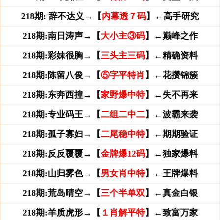
218期: 辞不达义→【
内幕透７码
】←高手研究
218期:南日涛声→【
大小主③码
】←巅峰之作
218期:彩妹很胸→【
三头主三码
】←精确资料
218期:陈留八俊→【
⑤字平特肖
】←花攒锦簇
218期:东奔西撞→【
家野爆中特
】←失不再来
218期:专业码王→【
二组二中二
】←波霸来袭
218期:孤子寡妇→【
二尾稳中特
】←期期验证
218期:反反覆覆→【
金牌爆12码
】←独家爆料
218期:山归雾色→【
男女肖中特
】←王牌爆料
218期:荒岛晴空→【
三个半单双
】←真金白银
218期:羊质虎形→【
１肖解平特
】←致富万家