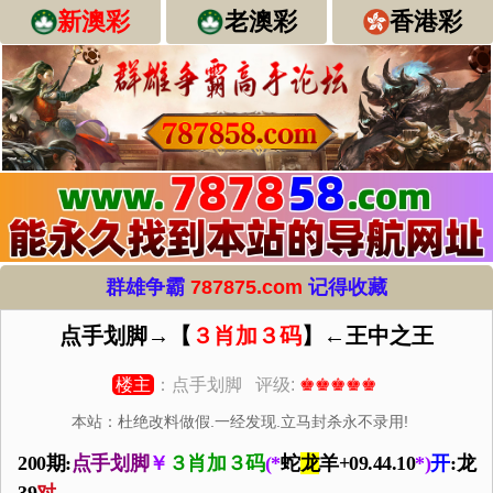
新澳彩
老澳彩
香港彩
群雄争霸
787875.com
记得收藏
点手划脚→【
３肖加３码
】←王中之王
楼主
：点手划脚 评级:
♚♚♚♚♚
本站：杜绝改料做假.一经发现.立马封杀永不录用!
200期:
点手划脚
￥
３肖加３码
(*
蛇
龙
羊+09.44.10
*)
开
:龙