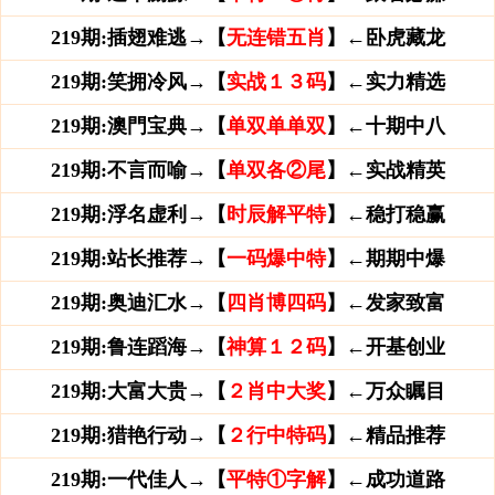
219期:插翅难逃→【
无连错五肖
】←卧虎藏龙
219期:笑拥冷风→【
实战１３码
】←实力精选
219期:澳門宝典→【
单双单单双
】←十期中八
219期:不言而喻→【
单双各②尾
】←实战精英
219期:浮名虚利→【
时辰解平特
】←稳打稳赢
219期:站长推荐→【
一码爆中特
】←期期中爆
219期:奥迪汇水→【
四肖博四码
】←发家致富
219期:鲁连蹈海→【
神算１２码
】←开基创业
219期:大富大贵→【
２肖中大奖
】←万众瞩目
219期:猎艳行动→【
２行中特码
】←精品推荐
219期:一代佳人→【
平特①字解
】←成功道路