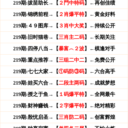
219期:拔苗助长→【
２門中特码
】←再创佳绩
219期:锦绣前程→【
２肖爆平特
】←黄金好料
219期:４９图库→【
３肖中大奖
】←持续公开
219期:旧时猫巷→【
三肖主二码
】←长期关注
219期:四停八当→【
暴富︵２波
】←棋逢对手
219期:重点推荐→【
三组二中二
】←免费公开
219期:七七大家→【
①码防③码
】←六合高手
219期:娃买六合→【
二段主两码
】←成就梦想
219期:授之于鱼→【
１码爆平特
】←全网最牛
219期:财神赚钱→【
２字爆平特
】←绝对精彩
219期:殷忧启圣→【
三肖防二码
】←创富辉煌