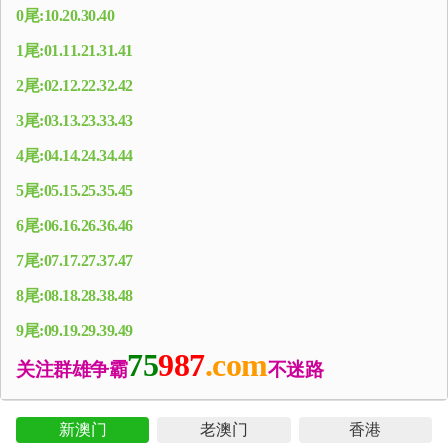
0尾:10.20.30.40
1尾:01.11.21.31.41
2尾:02.12.22.32.42
3尾:03.13.23.33.43
4尾:04.14.24.34.44
5尾:05.15.25.35.45
6尾:06.16.26.36.46
7尾:07.17.27.37.47
8尾:08.18.28.38.48
9尾:09.19.29.39.49
75
987
.com
关注群雄争霸
不迷路