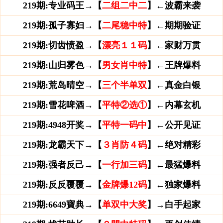
219期:专业码王→【
二组二中二
】←波霸来袭
219期:孤子寡妇→【
二尾稳中特
】←期期验证
219期:切齿愤盈→【
漂亮１１码
】←家财万贯
219期:山归雾色→【
男女肖中特
】←王牌爆料
219期:荒岛晴空→【
三个半单双
】←真金白银
219期:雪花啤酒→【
平特②选①
】←内幕玄机
219期:4948开奖→【
平特一码中
】←公开见证
219期:龙霸天下→【
３肖防４码
】←绝对精彩
219期:强者反己→【
一行加三码
】←最猛爆料
219期:反反覆覆→【
金牌爆12码
】←独家爆料
219期:6649寶典→【
单双中大奖
】→白手起家