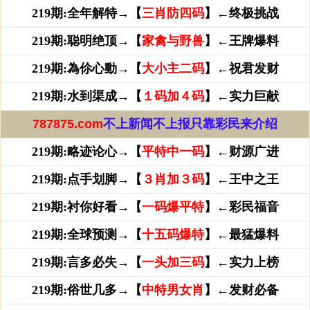
219期:全年解特→【
三肖防四码
】←终极挑战
219期:聪明绝顶→【
家禽与野兽
】←王牌爆料
219期:為伱心動→【
大小主二码
】←祝君发财
219期:水到渠成→【
１码加４码
】←实力巨献
787875.com
不上新闻不上报只靠彩民来介绍
219期:略迹论心→【
平特中一码
】←财源广进
219期:点手划脚→【
３肖加３码
】←王中之王
219期:衬你好看→【
一码爆平特
】←彩民福音
219期:全球预测→【
十五码爆特
】←最猛爆料
219期:言多必失→【
一头加三码
】←实力上榜
219期:俗世几多→【
中特男女肖
】←发财必备