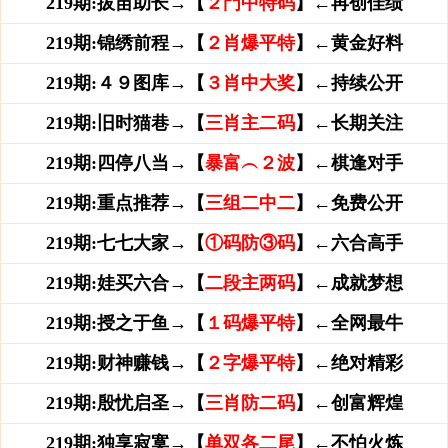
219期:拔苗助长→【
２門中特码
】←再创佳绩
219期:锦绣前程→【
２肖爆平特
】←黄金好料
219期:４９图库→【
３肖中大奖
】←持续公开
219期:旧时猫巷→【
三肖主二码
】←长期关注
219期:四停八当→【
暴富︵２波
】←棋逢对手
219期:重点推荐→【
三组二中二
】←免费公开
219期:七七大家→【
①码防③码
】←六合高手
219期:娃买六合→【
二段主两码
】←成就梦想
219期:授之于鱼→【
１码爆平特
】←全网最牛
219期:财神赚钱→【
２字爆平特
】←绝对精彩
219期:殷忧启圣→【
三肖防二码
】←创富辉煌
219期:独享寂寞→【
单双各二尾
】←不怕火炼