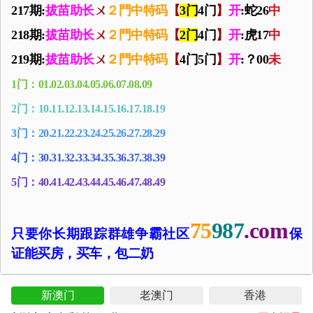
217期:
拔苗助长
ㄨ
２門中特码
【
3门
4门
】
开
:蛇26
中
218期:
拔苗助长
ㄨ
２門中特码
【
2门
4门
】
开
:虎17
中
219期:
拔苗助长
ㄨ
２門中特码
【
4门5门
】
开
:？00
未
1门：01.02.03.04.05.06.07.08.09
2门：10.11.12.13.14.15.16.17.18.19
3门：20.21.22.23.24.25.26.27.28.29
4门：30.31.32.33.34.35.36.37.38.39
5门：40.41.42.43.44.45.46.47.48.49
75
987
.com
只要你长期跟踪群雄争霸社区
保
证能买房，买车，包二奶