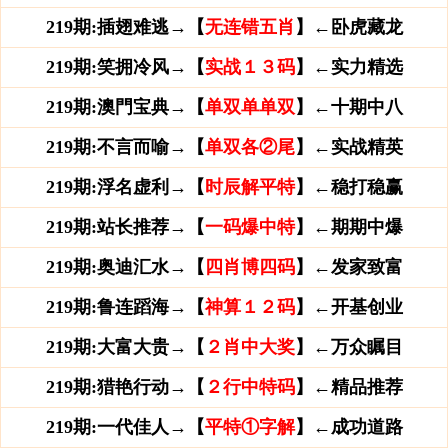
219期:插翅难逃→【
无连错五肖
】←卧虎藏龙
219期:笑拥冷风→【
实战１３码
】←实力精选
219期:澳門宝典→【
单双单单双
】←十期中八
219期:不言而喻→【
单双各②尾
】←实战精英
219期:浮名虚利→【
时辰解平特
】←稳打稳赢
219期:站长推荐→【
一码爆中特
】←期期中爆
219期:奥迪汇水→【
四肖博四码
】←发家致富
219期:鲁连蹈海→【
神算１２码
】←开基创业
219期:大富大贵→【
２肖中大奖
】←万众瞩目
219期:猎艳行动→【
２行中特码
】←精品推荐
219期:一代佳人→【
平特①字解
】←成功道路