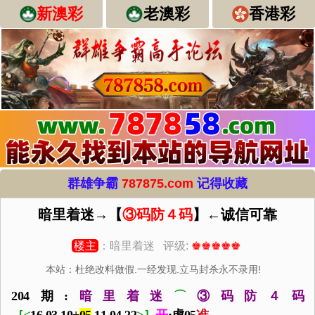
新澳彩
老澳彩
香港彩
群雄争霸
787875.com
记得收藏
暗里着迷→【
③码防４码
】←诚信可靠
楼主
：暗里着迷 评级:
♚♚♚♚♚
本站：杜绝改料做假.一经发现.立马封杀永不录用!
204期:
暗里着迷
⌒
③码防４码