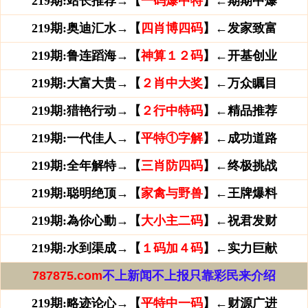
219期:站长推荐→【
一码爆中特
】←期期中爆
219期:奥迪汇水→【
四肖博四码
】←发家致富
219期:鲁连蹈海→【
神算１２码
】←开基创业
219期:大富大贵→【
２肖中大奖
】←万众瞩目
219期:猎艳行动→【
２行中特码
】←精品推荐
219期:一代佳人→【
平特①字解
】←成功道路
219期:全年解特→【
三肖防四码
】←终极挑战
219期:聪明绝顶→【
家禽与野兽
】←王牌爆料
219期:為伱心動→【
大小主二码
】←祝君发财
219期:水到渠成→【
１码加４码
】←实力巨献
787875.com
不上新闻不上报只靠彩民来介绍
219期:略迹论心→【
平特中一码
】←财源广进