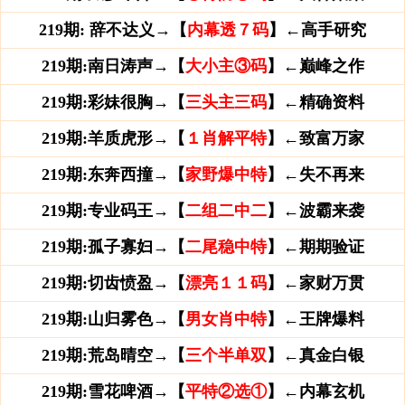
219期: 辞不达义→【
内幕透７码
】←高手研究
219期:南日涛声→【
大小主③码
】←巅峰之作
219期:彩妹很胸→【
三头主三码
】←精确资料
219期:羊质虎形→【
１肖解平特
】←致富万家
219期:东奔西撞→【
家野爆中特
】←失不再来
219期:专业码王→【
二组二中二
】←波霸来袭
219期:孤子寡妇→【
二尾稳中特
】←期期验证
219期:切齿愤盈→【
漂亮１１码
】←家财万贯
219期:山归雾色→【
男女肖中特
】←王牌爆料
219期:荒岛晴空→【
三个半单双
】←真金白银
219期:雪花啤酒→【
平特②选①
】←内幕玄机