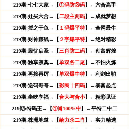
219期:七七大家→【
①码防③码
】←六合高手
219期:娃买六合→【
二段主两码
】←成就梦想
219期:授之于鱼→【
１码爆平特
】←全网最牛
219期:财神赚钱→【
２字爆平特
】←绝对精彩
219期:殷忧启圣→【
三肖防二码
】←创富辉煌
219期:独享寂寞→【
单双各二尾
】←不怕火炼
219期:再接再厉→【
单双爆中特
】←利剑出鞘
219期:送码哥哥→【
彩民十四码
】←暴富起点
219期:坐吃享福→【
合大与合小
】←精彩见证
219期:特码王→【
①肖100%中
】←平特二中二
219期:株洲地道→【
给力杀二肖
】←实力精选