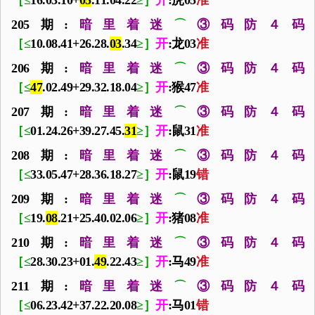
［≤
16.03.10+
05
.11.04.22
≥］
开
:虎05
准
205期:
暗里着迷
⌒
③码防４码
［≤
10.08.41+26.28.
03
.34
≥］
开
:龙03
准
206期:
暗里着迷
⌒
③码防４码
［≤
47
.02.49+29.32.18.04
≥］
开
:猴47
准
207期:
暗里着迷
⌒
③码防４码
［≤
01.24.26+39.27.45.
31
≥］
开
:鼠31
准
208期:
暗里着迷
⌒
③码防４码
［≤
33.05.47+28.36.18.27
≥］
开
:鼠19
错
209期:
暗里着迷
⌒
③码防４码
［≤
19.
08
.21+25.40.02.06
≥］
开
:猪08
准
210期:
暗里着迷
⌒
③码防４码
［≤
28.30.23+01.
49
.22.43
≥］
开
:马49
准
211期:
暗里着迷
⌒
③码防４码
［≤
06.23.42+37.22.20.08
≥］
开
:马01
错